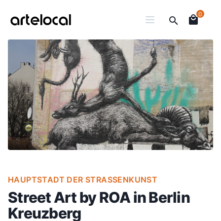
0
HAUPTSTADT DER STRASSENKUNST
Street Art by ROA in Berlin
Kreuzberg